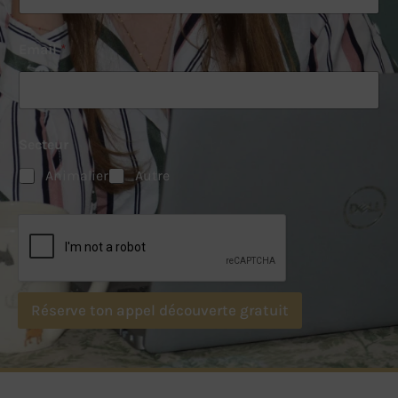
Email
*
Secteur
Animalier
Autre
Réserve ton appel découverte gratuit