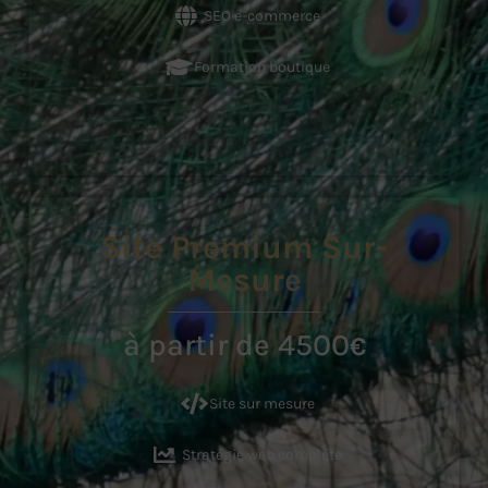
SEO e-commerce
Formation boutique
Site Premium Sur-
Mesure
à partir de 4500
€
Site sur mesure
Stratégie web complète