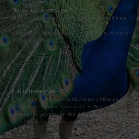
Marketing de contenu
Valorisez votre expertise et engagez votre audience
avec des articles de blog, livres blancs,
infographies, vidéos, newsletter…dédiées au secteur
animalier.
Publicité en ligne - SEA
Création de campagnes publicitaires ciblées pour
des résultats rapides et mesurables. Des
campagnes pour attirer des visiteurs qualifiés sur
votre site et vos réseaux sociaux.