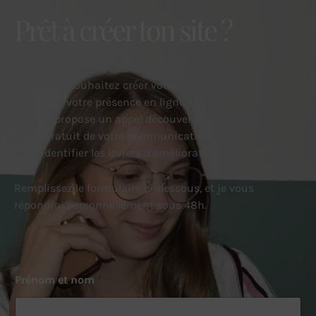
Prêt à créer ton site ?
Vous êtes un professionnel du secteur animalier,
ou non, et souhaitez créer votre site web ou
améliorer votre présence en ligne ?
Je vous propose un appel découverte et un court
audit gratuit de votre communication digitale
pour identifier les leviers d’amélioration.
Remplissez le formulaire ci-dessous, et je vous
répondrai personnellement sous 48h.
Prénom et nom
*