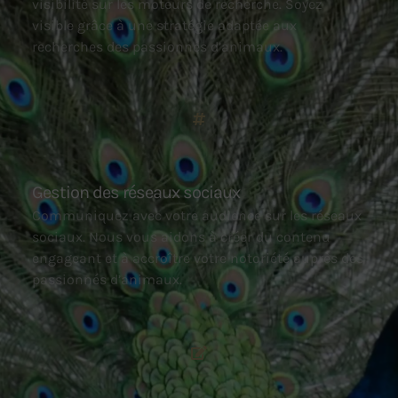
visibilité sur les moteurs de recherche. Soyez
visible grâce à une stratégie adaptée aux
recherches des passionnés d’animaux.
Gestion des réseaux sociaux
Communiquez avec votre audience sur les réseaux
sociaux. Nous vous aidons à créer du contenu
engageant et à accroître votre notoriété auprès des
passionnés d’animaux.