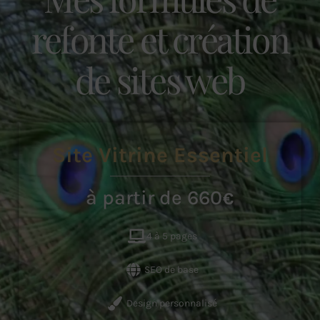
refonte et création
de sites web
Site Vitrine Essentiel
à partir de 660
€
4 à 5 pages
SEO de base
Design personnalisé