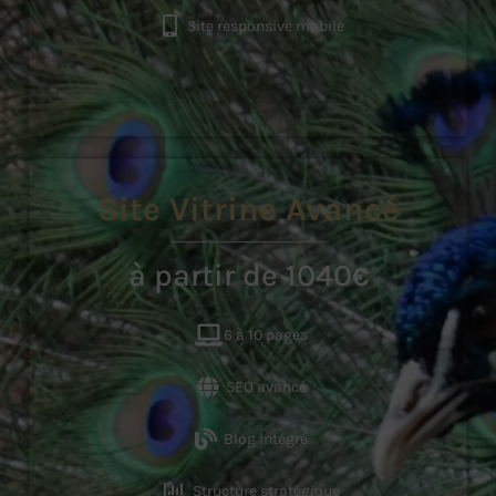
Site responsive mobile
Site Vitrine Avancé
à partir de 1040
€
6 à 10 pages
SEO avancé
Blog intégré
Structure stratégique