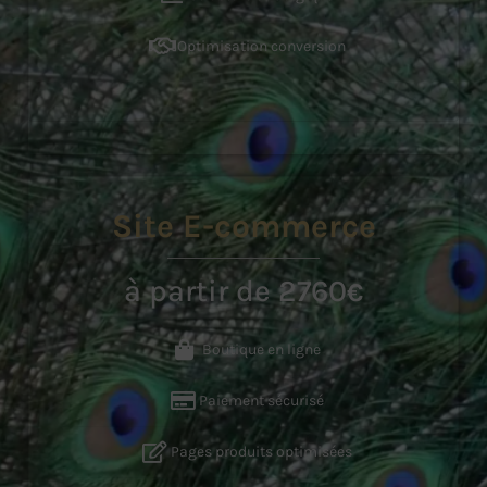
Optimisation conversion
Site E-commerce
à partir de 2760
€
Boutique en ligne
Paiement sécurisé
Pages produits optimisées